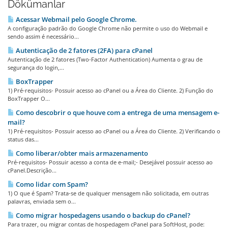
Dökümanlar
Acessar Webmail pelo Google Chrome.
A configuração padrão do Google Chrome não permite o uso do Webmail e
sendo assim é necessário...
Autenticação de 2 fatores (2FA) para cPanel
Autenticação de 2 fatores (Two-Factor Authentication) Aumenta o grau de
segurança do login,...
BoxTrapper
1) Pré-requisitos- Possuir acesso ao cPanel ou a Área do Cliente. 2) Função do
BoxTrapper O...
Como descobrir o que houve com a entrega de uma mensagem e-
mail?
1) Pré-requisitos- Possuir acesso ao cPanel ou a Área do Cliente. 2) Verificando o
status das...
Como liberar/obter mais armazenamento
Pré-requisitos- Possuir acesso a conta de e-mail;- Desejável possuir acesso ao
cPanel.Descrição...
Como lidar com Spam?
1) O que é Spam? Trata-se de qualquer mensagem não solicitada, em outras
palavras, enviada sem o...
Como migrar hospedagens usando o backup do cPanel?
Para trazer, ou migrar contas de hospedagem cPanel para SoftHost, pode: