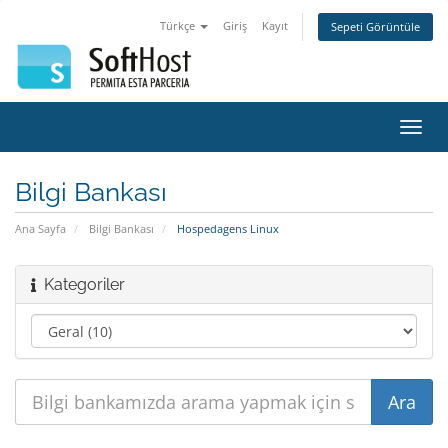
Türkçe
Giriş
Kayıt
Sepeti Görüntüle
Gezi
değiş
Bilgi Bankası
Ana Sayfa
Bilgi Bankası
Hospedagens Linux
Kategoriler