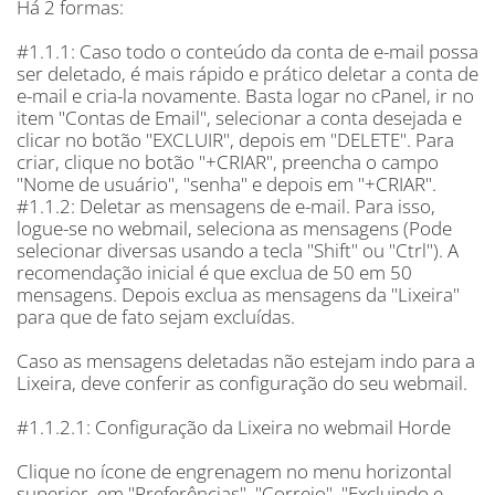
Há 2 formas:
#1.1.1: Caso todo o conteúdo da conta de e-mail possa
ser deletado, é mais rápido e prático deletar a conta de
e-mail e cria-la novamente. Basta logar no cPanel, ir no
item "Contas de Email", selecionar a conta desejada e
clicar no botão "EXCLUIR", depois em "DELETE". Para
criar, clique no botão "+CRIAR", preencha o campo
"Nome de usuário", "senha" e depois em "+CRIAR".
#1.1.2: Deletar as mensagens de e-mail. Para isso,
logue-se no webmail, seleciona as mensagens (Pode
selecionar diversas usando a tecla "Shift" ou "Ctrl"). A
recomendação inicial é que exclua de 50 em 50
mensagens. Depois exclua as mensagens da "Lixeira"
para que de fato sejam excluídas.
Caso as mensagens deletadas não estejam indo para a
Lixeira, deve conferir as configuração do seu webmail.
#1.1.2.1: Configuração da Lixeira no webmail Horde
Clique no ícone de engrenagem no menu horizontal
superior, em "Preferências", "Correio", "Excluindo e