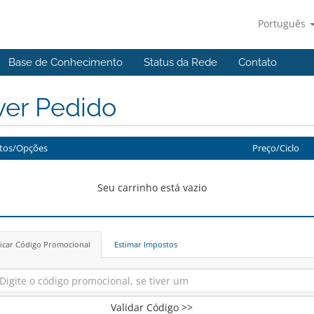
Português
Base de Conhecimento
Status da Rede
Contato
ver Pedido
tos/Opções
Preço/Ciclo
Seu carrinho está vazio
icar Código Promocional
Estimar Impostos
Validar Código >>