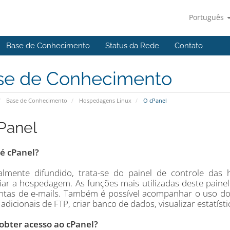
Português
Base de Conhecimento
Status da Rede
Contato
se de Conhecimento
Base de Conhecimento
Hospedagens Linux
O cPanel
Panel
é cPanel?
lmente difundido, trata-se do painel de controle das 
iar a hospedagem. As funções mais utilizadas deste painel
ntas de e-mails. Também é possível acompanhar o uso d
adicionais de FTP, criar banco de dados, visualizar estatíst
bter acesso ao cPanel?