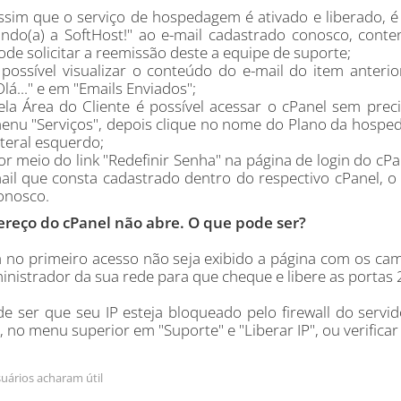
ssim que o serviço de hospedagem é ativado e liberado, 
indo(a) a SoftHost!" ao e-mail cadastrado conosco, cont
ode solicitar a reemissão deste a equipe de suporte;
 possível visualizar o conteúdo do e-mail do item anteri
Olá..." e em "Emails Enviados";
ela Área do Cliente é possível acessar o cPanel sem pre
enu "Serviços", depois clique no nome do Plano da hospe
ateral esquerdo;
or meio do link "Redefinir Senha" na página de login do cPa
ail que consta cadastrado dentro do respectivo cPanel, o
onosco.
reço do cPanel não abre. O que pode ser?
á no primeiro acesso não seja exibido a página com os cam
inistrador da sua rede para que cheque e libere as portas
e ser que seu IP esteja bloqueado pelo firewall do servi
, no menu superior em "Suporte" e "Liberar IP", ou verifica
uários acharam útil