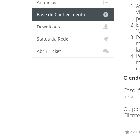
Anúncios
A
V
Base de Conhecimento
p
É
Downloads
"
P
Status da Rede
m
l
Abrir Ticket
P
m
c
O ende
Caso j
ao adm
Ou pod
Cliente
42 Us