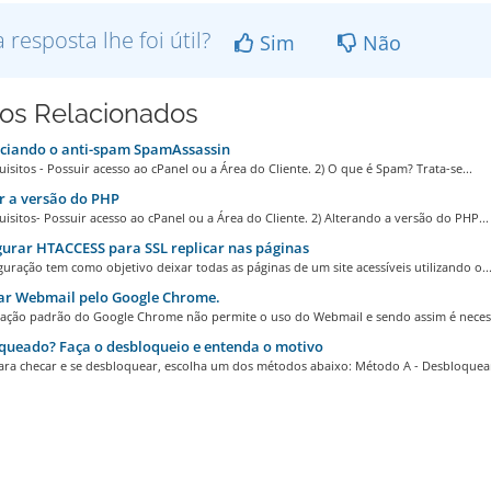
a resposta lhe foi útil?
Sim
Não
gos Relacionados
ciando o anti-spam SpamAssassin
uisitos - Possuir acesso ao cPanel ou a Área do Cliente. 2) O que é Spam? Trata-se...
 a versão do PHP
uisitos- Possuir acesso ao cPanel ou a Área do Cliente. 2) Alterando a versão do PHP...
urar HTACCESS para SSL replicar nas páginas
guração tem como objetivo deixar todas as páginas de um site acessíveis utilizando o..
ar Webmail pelo Google Chrome.
ração padrão do Google Chrome não permite o uso do Webmail e sendo assim é necess
queado? Faça o desbloqueio e entenda o motivo
ara checar e se desbloquear, escolha um dos métodos abaixo: Método A - Desbloquea