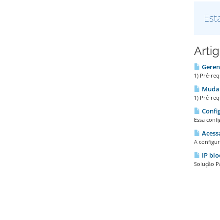
Est
Arti
Geren
1) Pré-req
Mudar
1) Pré-req
Config
Essa confi
Acess
A configu
IP blo
Solução P