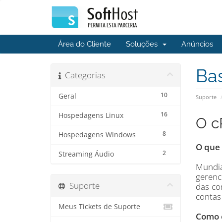
Área do Cliente
Soluções
Anúncios
Ba
Categorias
10
Geral
Suporte
16
Hospedagens Linux
O c
8
Hospedagens Windows
O que 
2
Streaming Áudio
Mundia
gerenc
Suporte
das co
contas 
Meus Tickets de Suporte
Como o