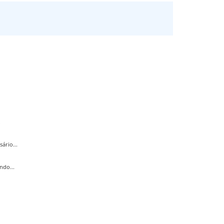
.
ário...
ndo...