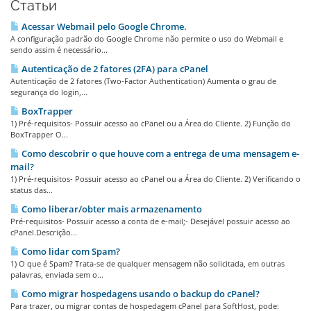
Статьи
Acessar Webmail pelo Google Chrome.
A configuração padrão do Google Chrome não permite o uso do Webmail e
sendo assim é necessário...
Autenticação de 2 fatores (2FA) para cPanel
Autenticação de 2 fatores (Two-Factor Authentication) Aumenta o grau de
segurança do login,...
BoxTrapper
1) Pré-requisitos- Possuir acesso ao cPanel ou a Área do Cliente. 2) Função do
BoxTrapper O...
Como descobrir o que houve com a entrega de uma mensagem e-
mail?
1) Pré-requisitos- Possuir acesso ao cPanel ou a Área do Cliente. 2) Verificando o
status das...
Como liberar/obter mais armazenamento
Pré-requisitos- Possuir acesso a conta de e-mail;- Desejável possuir acesso ao
cPanel.Descrição...
Como lidar com Spam?
1) O que é Spam? Trata-se de qualquer mensagem não solicitada, em outras
palavras, enviada sem o...
Como migrar hospedagens usando o backup do cPanel?
Para trazer, ou migrar contas de hospedagem cPanel para SoftHost, pode: