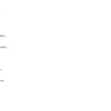
.
AP...
idor,...
...
e...