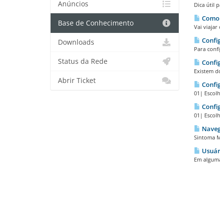
Anúncios
Dica útil 
Como a
Base de Conhecimento
Vai viaja
Config
Downloads
Para confi
Status da Rede
Config
Existem do
Abrir Ticket
Config
01| Escol
Confi
01| Escol
Navega
Sintoma Me
Usuár
Em alguma