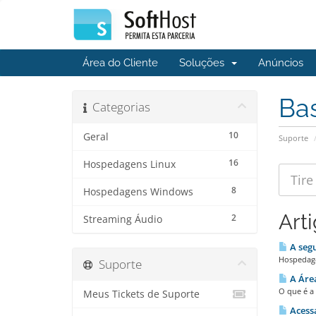
Área do Cliente
Soluções
Anúncios
Ba
Categorias
10
Geral
Suporte
16
Hospedagens Linux
8
Hospedagens Windows
Art
2
Streaming Áudio
A seg
Hospedage
Suporte
A Área
O que é a 
Meus Tickets de Suporte
Acessa