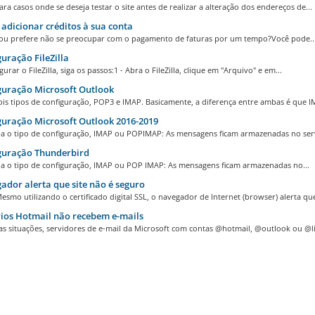
para casos onde se deseja testar o site antes de realizar a alteração dos endereços de...
dicionar créditos à sua conta
r ou prefere não se preocupar com o pagamento de faturas por um tempo?Você pode..
uração FileZilla
gurar o FileZilla, siga os passos:1 - Abra o FileZilla, clique em "Arquivo" e em...
uração Microsoft Outlook
is tipos de configuração, POP3 e IMAP. Basicamente, a diferença entre ambas é que IM
uração Microsoft Outlook 2016-2019
ha o tipo de configuração, IMAP ou POPIMAP: As mensagens ficam armazenadas no serv
guração Thunderbird
ha o tipo de configuração, IMAP ou POP IMAP: As mensagens ficam armazenadas no...
dor alerta que site não é seguro
smo utilizando o certificado digital SSL, o navegador de Internet (browser) alerta que
ios Hotmail não recebem e-mails
s situações, servidores de e-mail da Microsoft com contas @hotmail, @outlook ou @liv