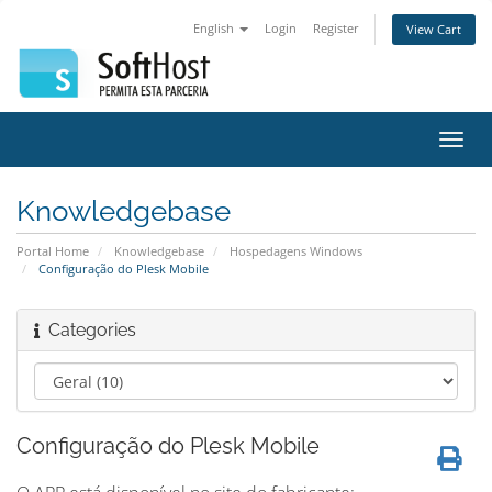
English
Login
Register
View Cart
Toggl
navig
Knowledgebase
Portal Home
Knowledgebase
Hospedagens Windows
Configuração do Plesk Mobile
Categories
Configuração do Plesk Mobile