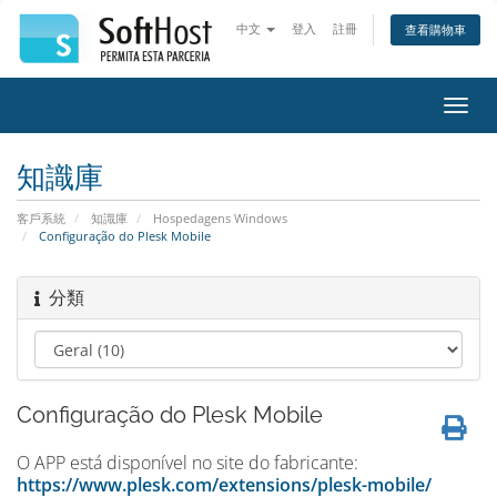
中文
登入
註冊
查看購物車
切
換
導
知識庫
覽
客戶系統
知識庫
Hospedagens Windows
Configuração do Plesk Mobile
分類
Configuração do Plesk Mobile
O APP está disponível no site do fabricante:
https://www.plesk.com/extensions/plesk-mobile/