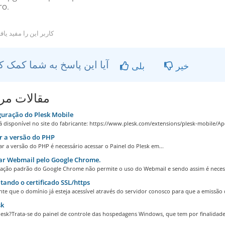
ro.
کاربر این را مفید یافتند
آیا این پاسخ به شما کمک کرد؟
خیر
بلی
مقالات مر
uração do Plesk Mobile
 disponível no site do fabricante: https://www.plesk.com/extensions/plesk-mobile/Apó
 a versão do PHP
ar a versão do PHP é necessário acessar o Painel do Plesk em...
ar Webmail pelo Google Chrome.
ração padrão do Google Chrome não permite o uso do Webmail e sendo assim é necess
tando o certificado SSL/https
te que o domínio já esteja acessível através do servidor conosco para que a emissão d
sk
lesk?Trata-se do painel de controle das hospedagens Windows, que tem por finalidade.