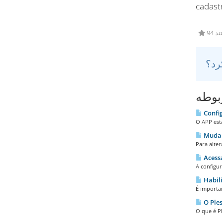
cadast
94 
بوطه
Config
O APP está
Mudar
Para alter
Acess
A configu
Habili
É importan
O Ple
O que é P