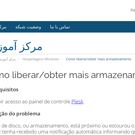
P
تماس با ما
وضعیت شبکه
مرک
مرکز آمو
مرکز آموز
Hospedagens Windows
Como liberar/obter mais armazenamento
o liberar/obter mais armazen
quisitos
ir acesso ao painel de controle
Plesk
.
ção do problema
o de disco, ou armazenamento, está próximo ou estourou o 
ez tenha recebido uma notificação automática informando qu