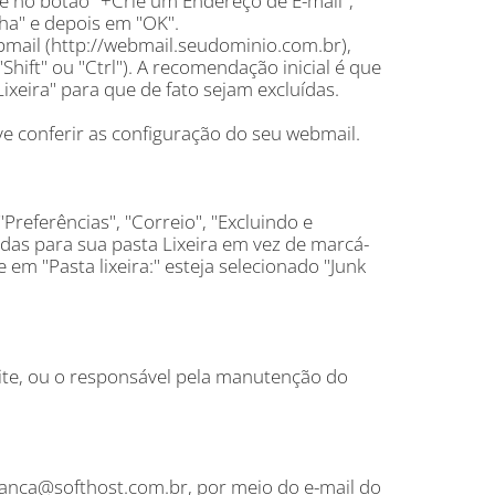
que no botão "+Crie um Endereço de E-mail",
ha" e depois em "OK".
ebmail (http://webmail.seudominio.com.br),
hift" ou "Ctrl"). A recomendação inicial é que
xeira" para que de fato sejam excluídas.
e conferir as configuração do seu webmail.
referências", "Correio", "Excluindo e
 para sua pasta Lixeira em vez de marcá-
em "Pasta lixeira:" esteja selecionado "Junk
ite, ou o responsável pela manutenção do
anca@softhost.com.br, por meio do e-mail do