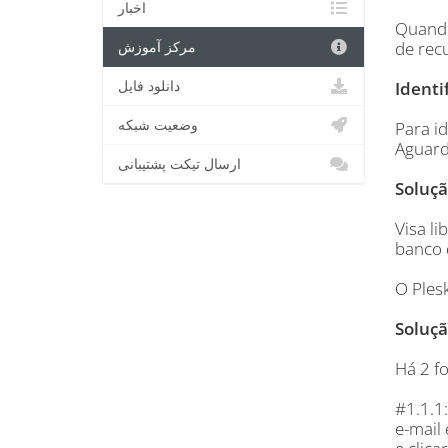
اخبار
Quando
de rec
مرکز آموزش
دانلود فایل
Identi
وضعیت شبکه
Para id
Aguard
ارسال تیکت پشتیبانی
Soluçã
Visa l
banco d
O Ples
Soluçã
Há 2 f
#1.1.1:
e-mail 