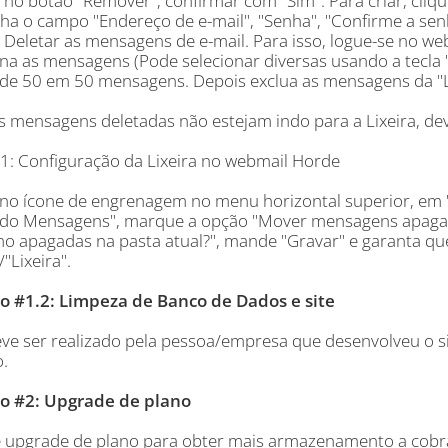
r no botão "Remover", confirmar com "Sim". Para criar, cli
ha o campo "Endereço de e-mail", "Senha", "Confirme a sen
: Deletar as mensagens de e-mail. Para isso, logue-se no w
na as mensagens (Pode selecionar diversas usando a tecla "S
 de 50 em 50 mensagens. Depois exclua as mensagens da "Li
s mensagens deletadas não estejam indo para a Lixeira, dev
.1: Configuração da Lixeira no webmail Horde
 no ícone de engrenagem no menu horizontal superior, em "P
o Mensagens", marque a opção "Mover mensagens apagadas
o apagadas na pasta atual?", mande "Gravar" e garanta que 
/"Lixeira".
o #1.2: Limpeza de Banco de Dados e site
eve ser realizado pela pessoa/empresa que desenvolveu o s
.
o #2: Upgrade de plano
te upgrade de plano para obter mais armazenamento a cobr