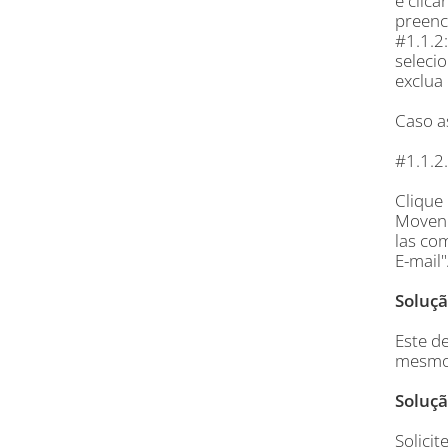
e clica
preenc
#1.1.2
selecio
exclua
Caso a
#1.1.2
Clique
Movend
las com
E-mail"
Soluçã
Este d
mesmo
Soluçã
Solici