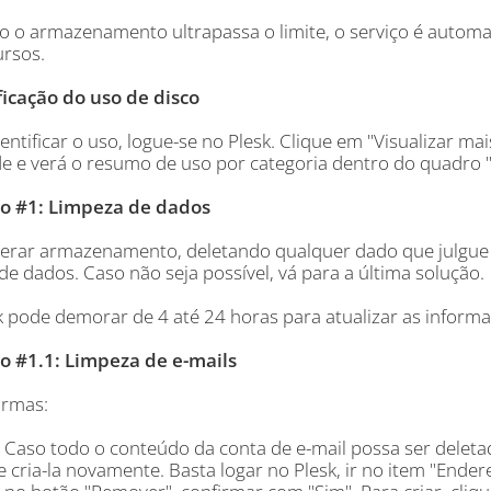
 o armazenamento ultrapassa o limite, o serviço é automa
ursos.
ficação do uso de disco
entificar o uso, logue-se no Plesk. Clique em "Visualizar mais
e e verá o resumo de uso por categoria dentro do quadro "
o #1: Limpeza de dados
iberar armazenamento, deletando qualquer dado que julgue d
e dados. Caso não seja possível, vá para a última solução.
k pode demorar de 4 até 24 horas para atualizar as informa
o #1.1: Limpeza de e-mails
ormas:
 Caso todo o conteúdo da conta de e-mail possa ser deletad
e cria-la novamente. Basta logar no Plesk, ir no item "Ender