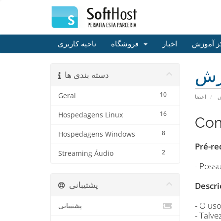
ز آموزش
اخبار
فروشگاه
ناحیه کاربری
زش
دسته بندی ها
10
Geral
ش
اعضا
16
Hospedagens Linux
Com
8
Hospedagens Windows
Pré-re
2
Streaming Áudio
- Possu
پشتیبانی
Descri
- O us
پشتیبانی
- Talv