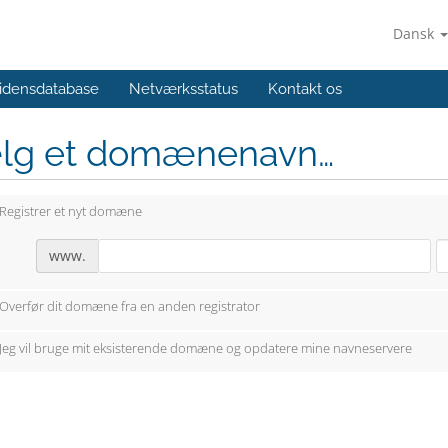
Dansk
idensdatabase
Netværksstatus
Kontakt os
lg et domænenavn…
Registrer et nyt domæne
www.
Overfør dit domæne fra en anden registrator
Jeg vil bruge mit eksisterende domæne og opdatere mine navneservere