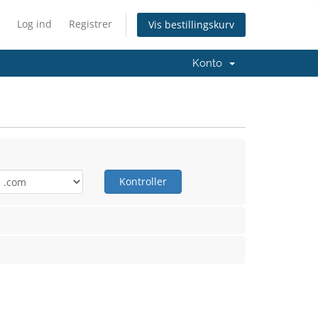
Log ind
Registrer
Vis bestillingskurv
Konto
Kontroller