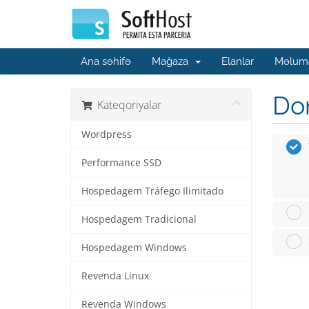
Ana səhifə
Mağaza
Elanlar
Məluma
Dom
Kateqoriyalar
Wordpress
Performance SSD
Hospedagem Tráfego Ilimitado
Hospedagem Tradicional
Hospedagem Windows
Revenda Linux
Revenda Windows