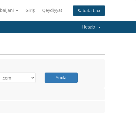
baijani
Giriş
Qeydiyyat
Səbətə bax
Hesab
Yoxla