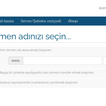
Azer
t bazası
Server/Şəbəkə vəziyyəti
Əlaqə
en adınızı seçin...
Yeni domen adı əlavə etmək istəyirəm.
www.
Başqa bir şirkətdə qeydiyyatda olan domeni transfer etmək istəyirəm.
Sadəcə neymserverləri (nameserver) yeniləmək istəyirəm.