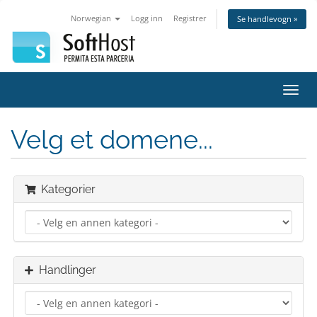
Norwegian
Logg inn
Registrer
Se handlevogn »
Bytt
navig
Velg et domene...
Kategorier
Handlinger