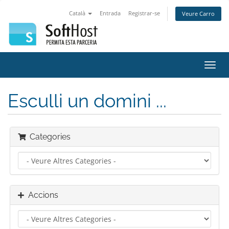
Català
Entrada
Registrar-se
Veure Carro
Canv
la
nave
Esculli un domini ...
Categories
Accions