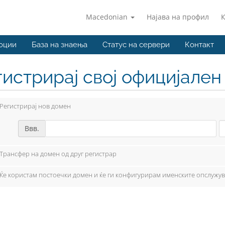
Macedonian
Најава на профил
оции
База на знаења
Статус на сервери
Контакт
гистрирај свој официјале
Регистрирај нов домен
Ввв.
Трансфер на домен од друг регистрар
Ќе користам постоечки домен и ќе ги конфигурирам именските опслужу