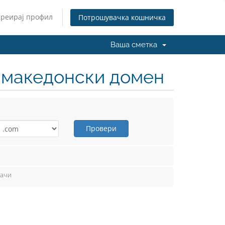
Креирај профил
Потрошувачка кошничка
Ваша сметка
н македонски домен
Провери
вачи