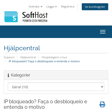
Svenska
Logga in
Registrera
Se kundvagnen
Växla
navig
Hjälpcentral
Support
Hjälpcentral
Hospedagens Linux
IP bloqueado? Faça o desbloqueio e entenda o motivo
Kategorier
IP bloqueado? Faça o desbloqueio e
entenda o motivo