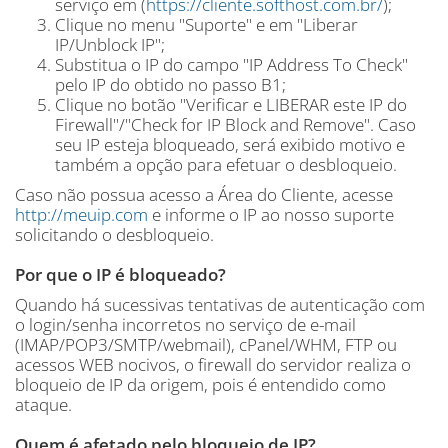
serviço em (
https://cliente.softhost.com.br/
);
Clique no menu "Suporte" e em "Liberar
IP/Unblock IP";
Substitua o IP do campo "IP Address To Check"
pelo IP do obtido no passo B1;
Clique no botão "Verificar e LIBERAR este IP do
Firewall"/"Check for IP Block and Remove". Caso
seu IP esteja bloqueado, será exibido motivo e
também a opção para efetuar o desbloqueio.
Caso não possua acesso a Área do Cliente, acesse
http://meuip.com
e informe o IP ao nosso suporte
solicitando o desbloqueio.
Por que o IP é bloqueado?
Quando há sucessivas tentativas de autenticação com
o login/senha incorretos no serviço de e-mail
(IMAP/POP3/SMTP/webmail), cPanel/WHM, FTP ou
acessos WEB nocivos, o firewall do servidor realiza o
bloqueio de IP da origem, pois é entendido como
ataque.
Quem é afetado pelo bloqueio de IP?