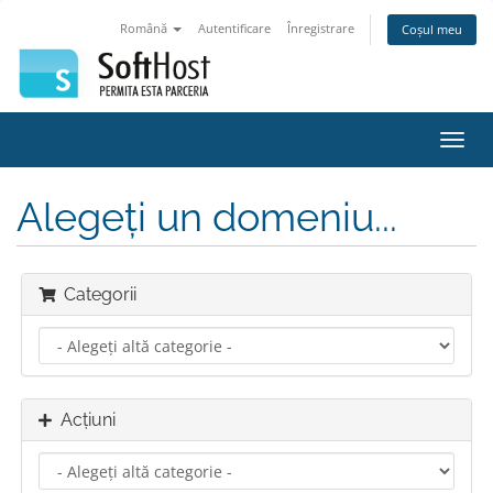
Română
Autentificare
Înregistrare
Coșul meu
Navi
Toggl
Alegeți un domeniu...
Categorii
Acțiuni