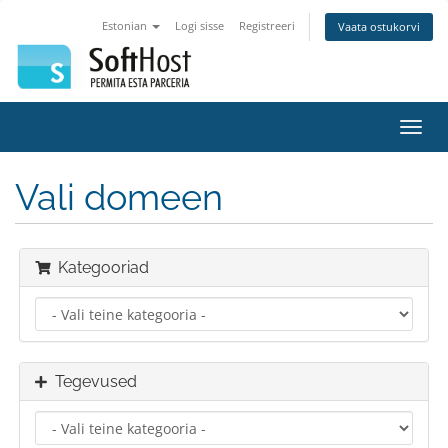
Estonian
Logi sisse
Registreeri
Vaata ostukorvi
Lülit
navig
Vali domeen
Kategooriad
Tegevused