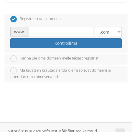
Registreeri uus domeen
www.
Kontrollima
Kanna üle oma domeen meile teisest registrist
Ma kavatsen kasutada enda olemasolevat domeeni ja
uuendan oma nimeserverid
Autoriõigus © 2026 SoftHost. Kõik õigused kaitstud.