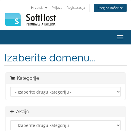
Hrvatski
Prijava
Registtracija
Pregled košarice
Preba
navig
Izaberite domenu...
Kategorije
Akcije