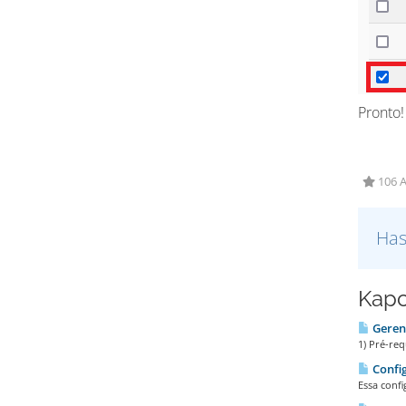
Pronto!
106 A
Has
Kapc
Geren
1) Pré-req
Config
Essa confi