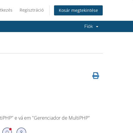
tkezés
Regisztráció
Kosár megtekintése
Fiók
MultiPHP" e vá em "Gerenciador de MultiPHP"