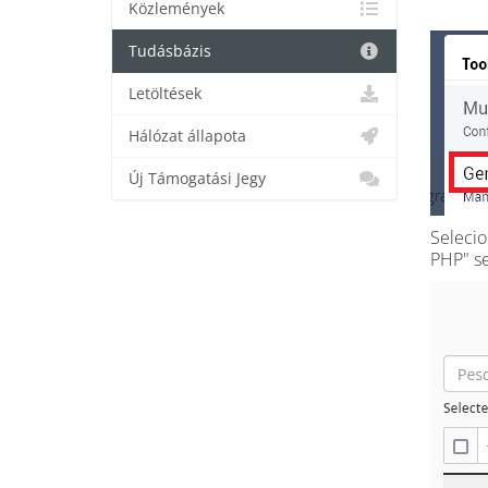
Közlemények
Tudásbázis
Letöltések
Hálózat állapota
Új Támogatási Jegy
Selecio
PHP" se