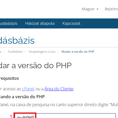
Magyar
Bejelen
udásbázis
Hálózat állapota
Kapcsolat
dásbázis
u
Tudásbázis
Hospedagens Linux
Mudar a versão do PHP
ar a versão do PHP
requisitos
ir acesso ao
cPanel
ou a
Área do Cliente
.
erando a versão do PHP
Panel, na caixa de pesquisa no canto superior direito digite "