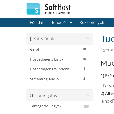
Főoldal
Rendelés
Közlemények
T
Tu
Kategóriák
10
Geral
Ügyfélkap
16
Hospedagens Linux
Mud
8
Hospedagens Windows
1) Pré-
2
Streaming Áudio
- Possu
2) Alt
Támogatás
Já no c
Támogatási jegyek