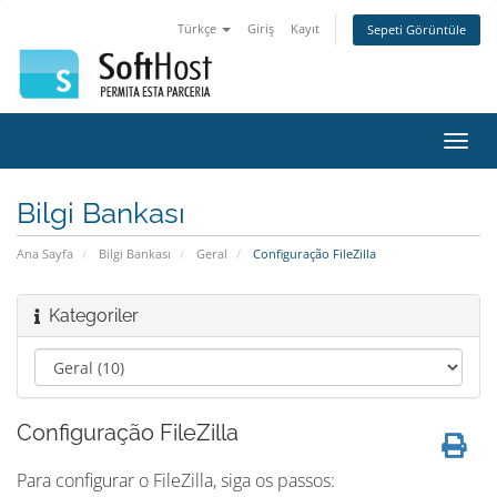
Türkçe
Giriş
Kayıt
Sepeti Görüntüle
Gezi
değiş
Bilgi Bankası
Ana Sayfa
Bilgi Bankası
Geral
Configuração FileZilla
Kategoriler
Configuração FileZilla
Para configurar o FileZilla, siga os passos: