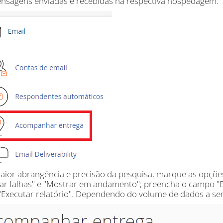
nsagens enviadas e recebidas na respectiva hospedagem.
aior abrangência e precisão da pesquisa, marque as opções
ar falhas" e "Mostrar em andamento"; preencha o campo "Em
"Executar relatório". Dependendo do volume de dados a se