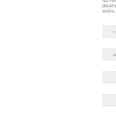
Na mesm
detalh
aceita,