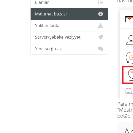
das me
Elanlar
Məlumat bazası
Yüklənilənlər
Server/Şəbəkə vəziyyəti
Yeni sorğu aç
Para m
"Mostr
botão 