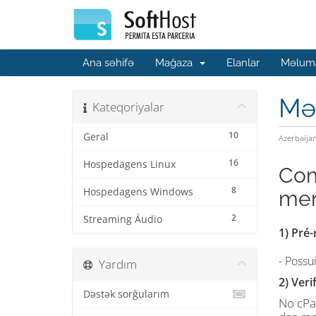
Ana səhifə
Mağaza
Elanlar
Məluma
Mə
Kateqoriyalar
10
Geral
Azerbaija
16
Hospedagens Linux
Com
8
Hospedagens Windows
men
2
Streaming Áudio
1) Pré-
- Possu
Yardım
2) Ver
Dəstək sorğularım
No cPa