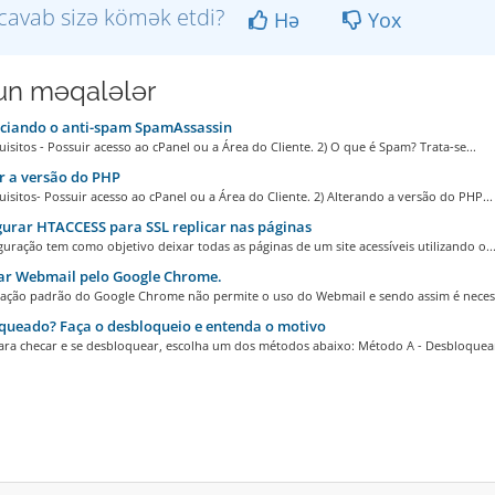
cavab sizə kömək etdi?
Hə
Yox
n məqalələr
ciando o anti-spam SpamAssassin
uisitos - Possuir acesso ao cPanel ou a Área do Cliente. 2) O que é Spam? Trata-se...
 a versão do PHP
uisitos- Possuir acesso ao cPanel ou a Área do Cliente. 2) Alterando a versão do PHP...
urar HTACCESS para SSL replicar nas páginas
guração tem como objetivo deixar todas as páginas de um site acessíveis utilizando o..
ar Webmail pelo Google Chrome.
ração padrão do Google Chrome não permite o uso do Webmail e sendo assim é necess
queado? Faça o desbloqueio e entenda o motivo
ara checar e se desbloquear, escolha um dos métodos abaixo: Método A - Desbloquea