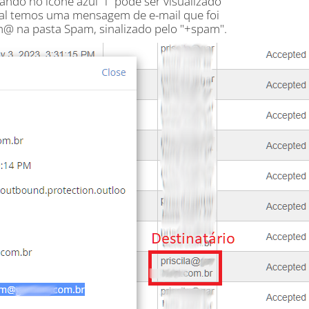
ando no ícone azul "i" pode ser visualizado
ual temos uma mensagem de e-mail que foi
com@ na pasta Spam, sinalizado pelo "+spam".