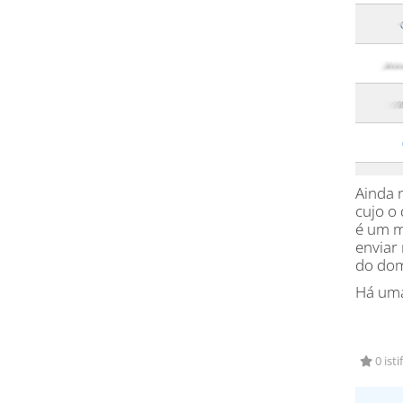
Ainda 
cujo o
é um m
enviar
do dom
Há uma
0 isti