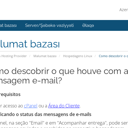
Azer
t bazası
Server/Şəbəkə vəziyyəti
Əlaqə
lumat bazası
n Hosting Provider
Məlumat bazası
Hospedagens Linux
Como descobrir o q
o descobrir o que houve com a
sagem e-mail?
requisitos
ir acesso ao
cPanel
ou a
Área do Cliente
.
ificando o status das mensagens de e-mails
nel, na seção "Email" e em "Acompanhar entrega", pode se