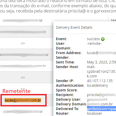
a tela será mostrado o relatório em formato de lista. Clic
es da transação do e-mail, conforme exemplo abaixo, do q
 ou seja, recebida pela destinatária priscila@ e o garxxxx