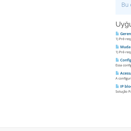
Bu 
Uyğu
Geren
1) Pré-req
Mudar
1) Pré-req
Config
Essa confi
Acess
A configu
IP blo
Solução P