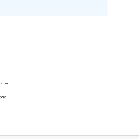
.
ário...
ndo...