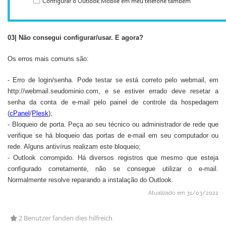
03| Não consegui configurar/usar. E agora?
Os erros mais comuns são:
- Erro de login/senha. Pode testar se está correto pelo webmail, em
http://webmail.seudominio.com, e se estiver errado deve resetar a
senha da conta de e-mail pelo painel de controle da hospedagem
(
cPanel
/
Plesk
);
- Bloqueio de porta. Peça ao seu técnico ou administrador de rede que
verifique se há bloqueio das portas de e-mail em seu computador ou
rede. Alguns antivírus realizam este bloqueio;
- Outlook corrompido. Há diversos registros que mesmo que esteja
configurado corretamente, não se consegue utilizar o e-mail.
Normalmente resolve reparando a instalação do Outlook.
Atualizado em 31/03/2022
2 Benutzer fanden dies hilfreich