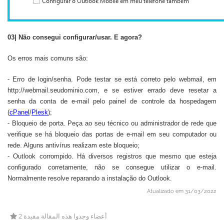
03| Não consegui configurar/usar. E agora?
Os erros mais comuns são:
- Erro de login/senha. Pode testar se está correto pelo webmail, em
http://webmail.seudominio.com, e se estiver errado deve resetar a
senha da conta de e-mail pelo painel de controle da hospedagem
(
cPanel
/
Plesk
);
- Bloqueio de porta. Peça ao seu técnico ou administrador de rede que
verifique se há bloqueio das portas de e-mail em seu computador ou
rede. Alguns antivírus realizam este bloqueio;
- Outlook corrompido. Há diversos registros que mesmo que esteja
configurado corretamente, não se consegue utilizar o e-mail.
Normalmente resolve reparando a instalação do Outlook.
Atualizado em 31/03/2022
2 أعضاء وجدوا هذه المقالة مفيدة