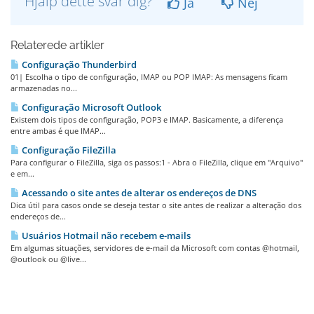
Hjalp dette svar dig?
Ja
Nej
Relaterede artikler
Configuração Thunderbird
01| Escolha o tipo de configuração, IMAP ou POP IMAP: As mensagens ficam
armazenadas no...
Configuração Microsoft Outlook
Existem dois tipos de configuração, POP3 e IMAP. Basicamente, a diferença
entre ambas é que IMAP...
Configuração FileZilla
Para configurar o FileZilla, siga os passos:1 - Abra o FileZilla, clique em "Arquivo"
e em...
Acessando o site antes de alterar os endereços de DNS
Dica útil para casos onde se deseja testar o site antes de realizar a alteração dos
endereços de...
Usuários Hotmail não recebem e-mails
Em algumas situações, servidores de e-mail da Microsoft com contas @hotmail,
@outlook ou @live...