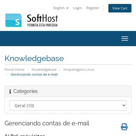
English
Login
Register
View Cart
Toggl
navig
Knowledgebase
Portal Home
Knowledgebase
Hospedagens Linux
Gerenciando contas de e-mail
Categories
Gerenciando contas de e-mail