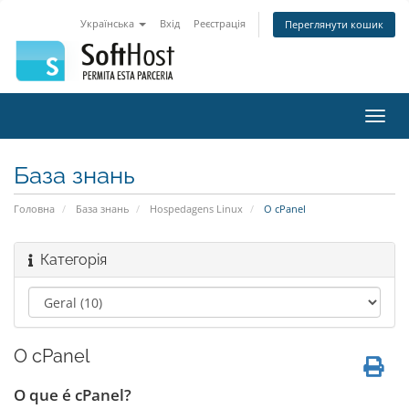
Українська
Вхід
Реєстрація
Переглянути кошик
Пере
наві
База знань
Головна
База знань
Hospedagens Linux
O cPanel
Категорія
O cPanel
O que é cPanel?