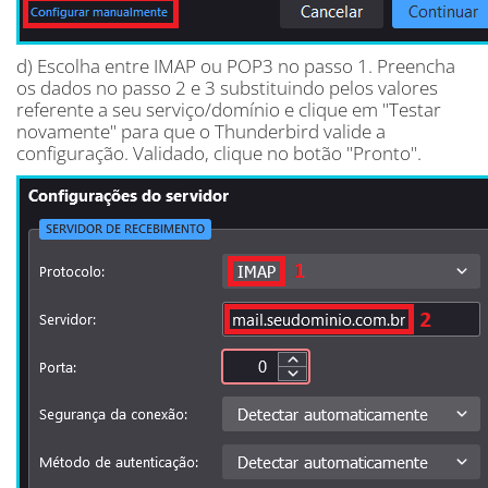
d) Escolha entre IMAP ou POP3 no passo 1. Preencha
os dados no passo 2 e 3 substituindo pelos valores
referente a seu serviço/domínio e clique em "Testar
novamente" para que o Thunderbird valide a
configuração. Validado, clique no botão "Pronto".