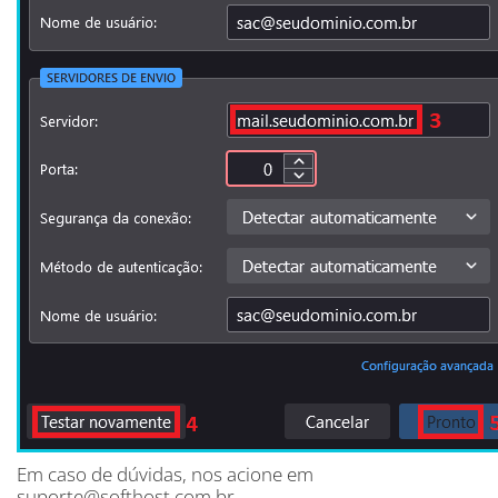
Em caso de dúvidas, nos acione em
suporte@softhost.com.br