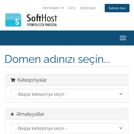
Azerbaijani
Giriş
Qeydiyyat
Səbətə bax
Naviq
keçid
Domen adınızı seçin...
Kateqoriyalar
Əməliyyatlar