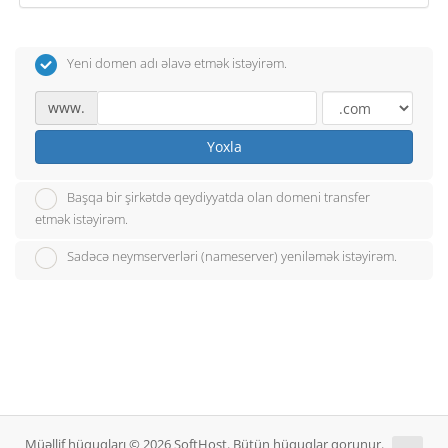
Yeni domen adı əlavə etmək istəyirəm.
www.
Yoxla
Başqa bir şirkətdə qeydiyyatda olan domeni transfer
etmək istəyirəm.
Sadəcə neymserverləri (nameserver) yeniləmək istəyirəm.
Müəllif hüquqları © 2026 SoftHost. Bütün hüquqlar qorunur.