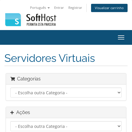
Português
Entrar
Registrar
Visualizar carrinho
Alter
nave
Servidores Virtuais
Categorias
Ações