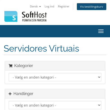
Dansk
Log ind
Registrer
Vis bestillingskurv
Skift
navig
Servidores Virtuais
Kategorier
Handlinger