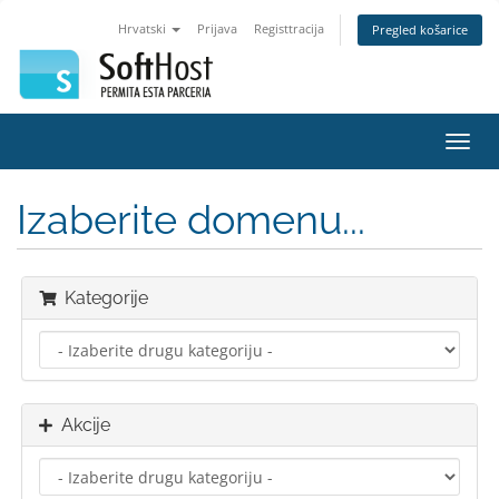
Hrvatski
Prijava
Registtracija
Pregled košarice
Preba
navig
Izaberite domenu...
Kategorije
Akcije