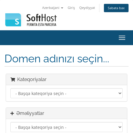
Azerbaijani
Giriş
Qeydiyyat
Səbətə bax
Naviq
keçid
Domen adınızı seçin...
Kateqoriyalar
Əməliyyatlar