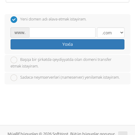
Yeni domen adı əlavə etmək istəyirəm.
www.
Yoxla
Başqa bir şirkətdə qeydiyyatda olan domeni transfer
etmək istəyirəm.
Sadəcə neymserverləri (nameserver) yeniləmək istəyirəm.
Müəllif hüquqları © 2026 SoftHost. Bütün hüquqlar qorunur.