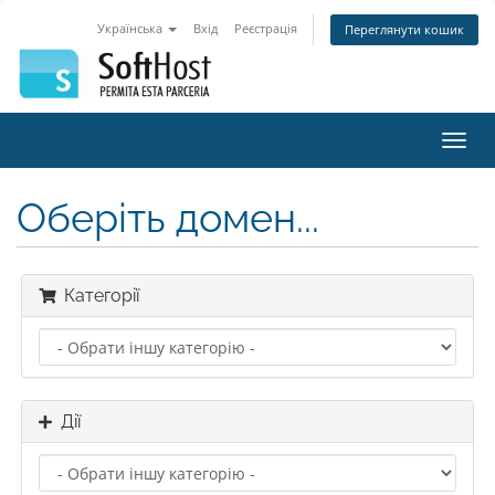
Українська
Вхід
Реєстрація
Переглянути кошик
Пере
наві
Оберіть домен...
Категорії
Дії