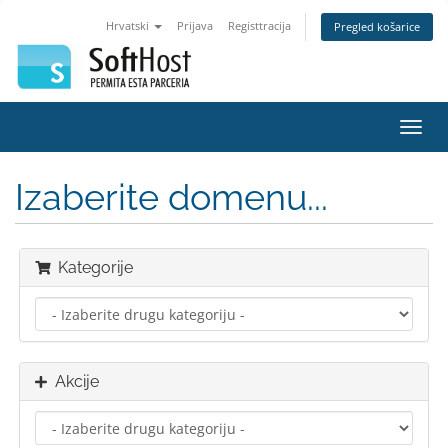
Hrvatski
Prijava
Registtracija
Pregled košarice
Preba
navig
Izaberite domenu...
Kategorije
Akcije