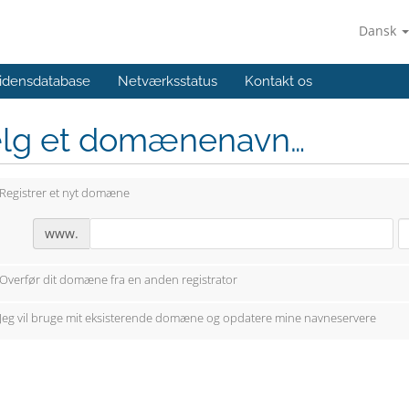
Dansk
idensdatabase
Netværksstatus
Kontakt os
lg et domænenavn…
Registrer et nyt domæne
www.
Overfør dit domæne fra en anden registrator
Jeg vil bruge mit eksisterende domæne og opdatere mine navneservere