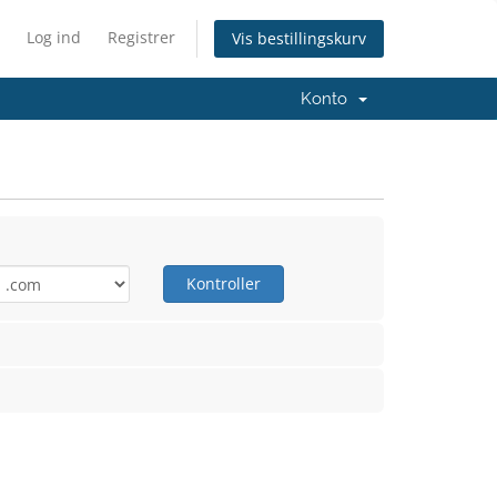
Log ind
Registrer
Vis bestillingskurv
Konto
Kontroller