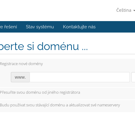
Čeština
e řešení
Stav systému
Kontaktujte nás
erte si doménu ...
Registrace nové domény
www.
Přesuňte svou doménu od jiného registrátora
Budu používat svou stávající doménu a aktualizovat své nameservery