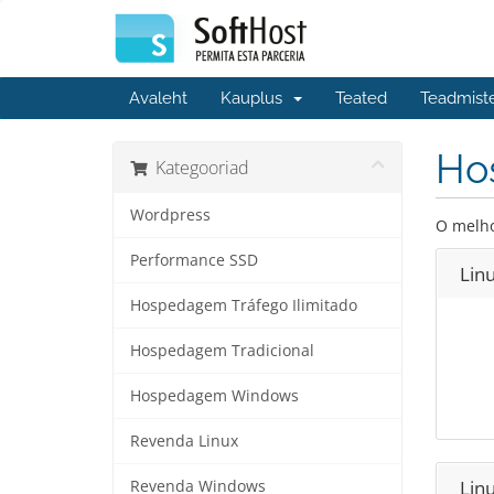
Avaleht
Kauplus
Teated
Teadmist
Ho
Kategooriad
Wordpress
O melho
Performance SSD
Linu
Hospedagem Tráfego Ilimitado
Hospedagem Tradicional
Hospedagem Windows
Revenda Linux
Lin
Revenda Windows