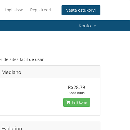
Logi sisse
Registreeri
Vaata ostukorvi
Konto
de sites fácil de usar
x Mediano
R$28,79
Kord kuus
Telli kohe
 Evolution