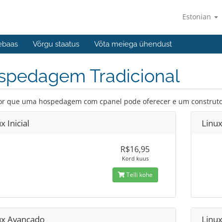
Estonian
ebaas
Võrgu staatus
Võta meiega ühendust
spedagem Tradicional
r que uma hospedagem com cpanel pode oferecer e um construtor 
x Inicial
Linu
R$16,95
Kord kuus
Telli kohe
ux Avancado
Linux