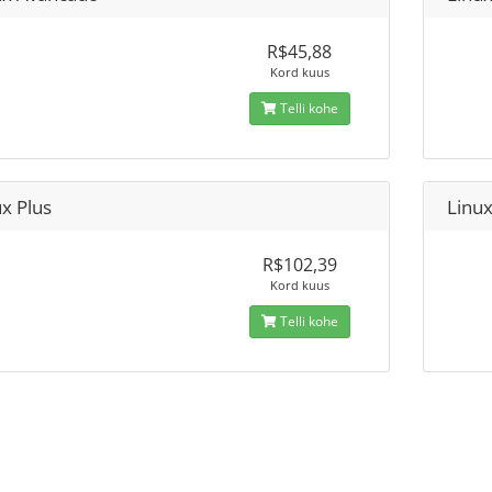
R$45,88
Kord kuus
Telli kohe
x Plus
Linu
R$102,39
Kord kuus
Telli kohe