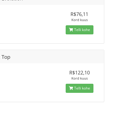
R$76,11
Kord kuus
Telli kohe
x Top
R$122,10
Kord kuus
Telli kohe