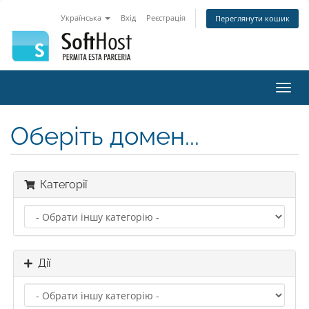
Українська
Вхід
Реєстрація
Переглянути кошик
Пере
наві
Оберіть домен...
Категорії
Дії