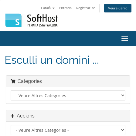
Català
Entrada
Registrar-se
Veure Carro
Canv
la
nave
Esculli un domini ...
Categories
Accions