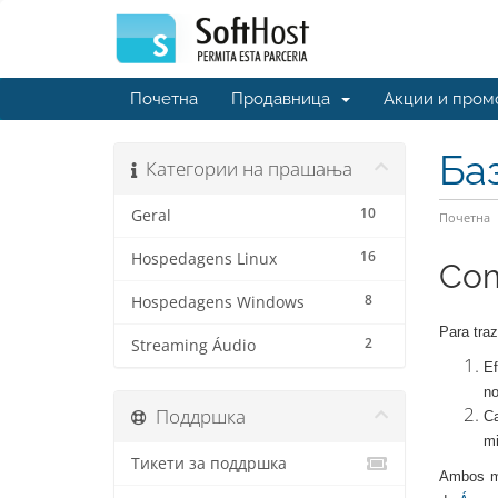
Почетна
Продавница
Акции и пром
Ба
Категории на прашања
10
Geral
Почетна
16
Hospedagens Linux
Com
8
Hospedagens Windows
Para tra
2
Streaming Áudio
Ef
no
Поддршка
Ca
mi
Тикети за поддршка
Ambos mé