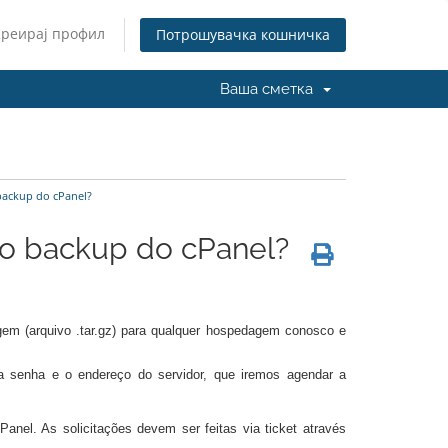
Креирај профил
Потрошувачка кошничка
Ваша сметка
ackup do cPanel?
o backup do cPanel?
gem (arquivo .tar.gz) para qualquer hospedagem conosco e
a senha e o endereço do servidor, que iremos agendar a
nel. As solicitações devem ser feitas via ticket através