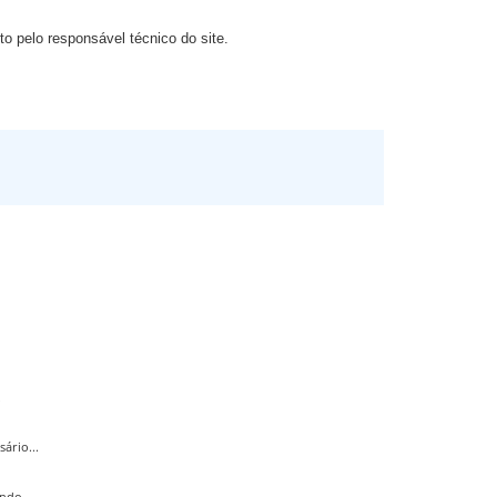
o pelo responsável técnico do site.
.
ário...
ndo...