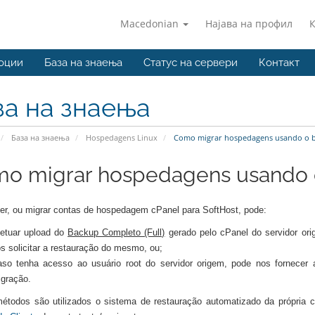
Macedonian
Најава на профил
оции
База на знаења
Статус на сервери
Контакт
за на знаења
База на знаења
Hospedagens Linux
Como migrar hospedagens usando o b
o migrar hospedagens usando 
zer, ou migrar contas de hospedagem cPanel para SoftHost, pode:
etuar upload do
Backup Completo (Full)
gerado pelo cPanel do servidor ori
s solicitar a restauração do mesmo, ou;
so tenha acesso ao usuário root do servidor origem, pode nos fornecer 
gração.
todos são utilizados o sistema de restauração automatizado da própria cPa