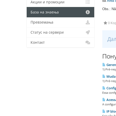
da
Área 
Акции и промоции
Obs.: Não
База на знаења
Превземања
0 Кор
Статус на сервери
Дал
Контакт
Пону
Geren
1) Pré-req
Mudar
1) Pré-req
Config
Essa confi
Acess
A configu
IP blo
Solução P