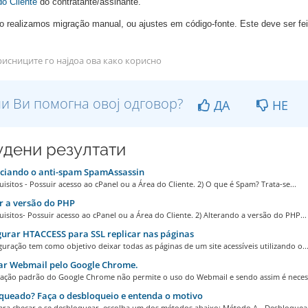
do Cliente
do contratante/assinante.
 realizamos migração manual, ou ajustes em código-fonte. Este deve ser feit
исниците го најдоа ова како корисно
и Ви помогна овој одговор?
ДА
НЕ
дени резултати
ciando o anti-spam SpamAssassin
uisitos - Possuir acesso ao cPanel ou a Área do Cliente. 2) O que é Spam? Trata-se...
 a versão do PHP
uisitos- Possuir acesso ao cPanel ou a Área do Cliente. 2) Alterando a versão do PHP...
urar HTACCESS para SSL replicar nas páginas
guração tem como objetivo deixar todas as páginas de um site acessíveis utilizando o..
ar Webmail pelo Google Chrome.
ração padrão do Google Chrome não permite o uso do Webmail e sendo assim é necess
queado? Faça o desbloqueio e entenda o motivo
ara checar e se desbloquear, escolha um dos métodos abaixo: Método A - Desbloquea