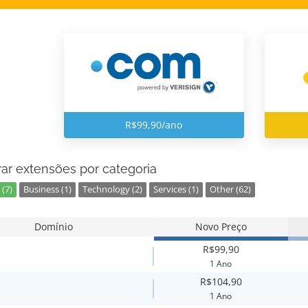
R$99,90/ano
ar extensões por categoria
(7)
Business (1)
Technology (2)
Services (1)
Other (62)
Domínio
Novo Preço
R$99,90
1 Ano
R$104,90
1 Ano