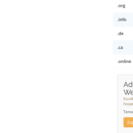
.org
.info
.de
.ca
.online
Ad
W
Escol
hosp
Temos
Ex