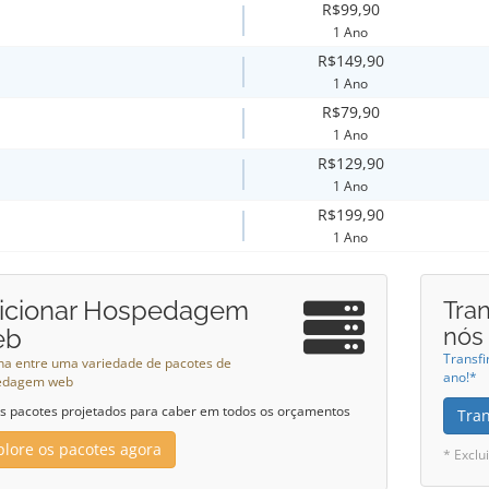
R$99,90
1 Ano
R$149,90
1 Ano
R$79,90
1 Ano
R$129,90
1 Ano
R$199,90
1 Ano
icionar Hospedagem
Tran
nós
eb
Transfi
ha entre uma variedade de pacotes de
ano!*
edagem web
 pacotes projetados para caber em todos os orçamentos
Tra
plore os pacotes agora
* Exclu