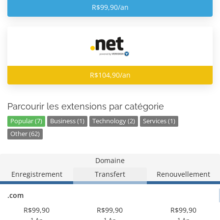
R$99,90/an
R$104,90/an
Parcourir les extensions par catégorie
Popular (7)
Business (1)
Technology (2)
Services (1)
Other (62)
Domaine
Enregistrement
Transfert
Renouvellement
.com
R$99,90
R$99,90
R$99,90