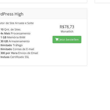
dPress High
tor de Site Arraste e Solte
R$78,73
10
Qnt. de Sites
Monatlich
4x Mais
Processamento
1 GB
Memória RAM
Jetzt bestellen
30 GB
Armazenamento
Ilimitado
Tráfego
Ilimitado
Contas de E-mail
300 por Hora
Envios de Email
Incluso
Certificado SSL