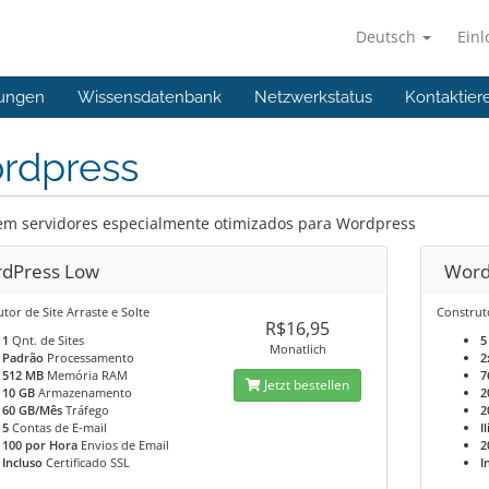
Deutsch
Ein
ungen
Wissensdatenbank
Netzwerkstatus
Kontaktier
rdpress
em servidores especialmente otimizados para Wordpress
dPress Low
Word
tor de Site Arraste e Solte
Construto
R$16,95
1
Qnt. de Sites
5
Monatlich
Padrão
Processamento
2
512 MB
Memória RAM
7
Jetzt bestellen
10 GB
Armazenamento
2
60 GB/Mês
Tráfego
2
5
Contas de E-mail
I
100 por Hora
Envios de Email
2
Incluso
Certificado SSL
I