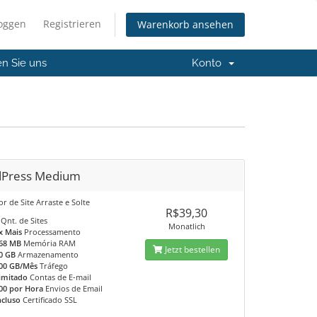
loggen
Registrieren
Warenkorb ansehen
en Sie uns
Konto
Press Medium
r de Site Arraste e Solte
R$39,30
Qnt. de Sites
Monatlich
x Mais
Processamento
68 MB
Memória RAM
Jetzt bestellen
0 GB
Armazenamento
00 GB/Mês
Tráfego
limitado
Contas de E-mail
00 por Hora
Envios de Email
ncluso
Certificado SSL