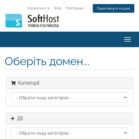
Українська
Вхід
Реєстрація
Переглянути кошик
Пере
наві
Оберіть домен...
Категорії
Дії