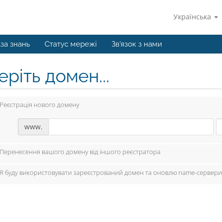
Українська
за знань
Статус мережі
Зв'язок з нами
ріть домен...
Реєстрація нового домену
www.
Перенесення вашого домену від іншого реєстратора
Я буду використовувати зареєстрований домен та оновлю name-сервери