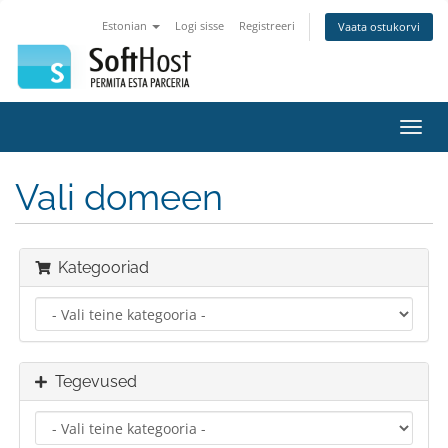
Estonian
Logi sisse
Registreeri
Vaata ostukorvi
Lülit
navig
Vali domeen
Kategooriad
Tegevused