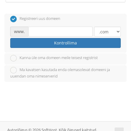
Registreeri uus domeen
www.
Kontrollima
Kanna üle oma domeen meile teisest registrist
Ma kavatsen kasutada enda olemasolevat domeeni ja
uuendan oma nimeserverid
Autoriõigus © 2026 SoftHost. Kõik õigused kaitstud.