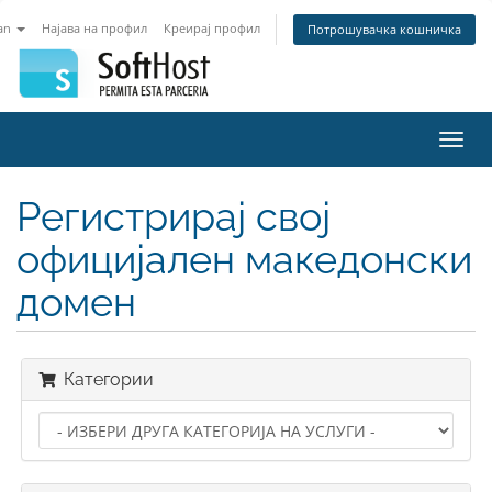
an
Најава на профил
Креирај профил
Потрошувачка кошничка
Вклу
ја
нави
Регистрирај свој
официјален македонски
домен
Категории