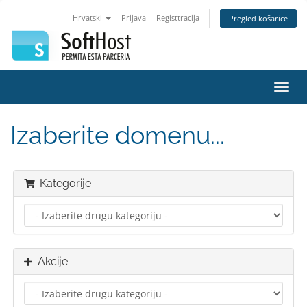
Hrvatski
Prijava
Registtracija
Pregled košarice
Preba
navig
Izaberite domenu...
Kategorije
Akcije