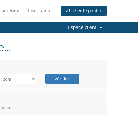
Connexion
Inscription
Afficher le panier
Espace client
..
Vérifier
e noms