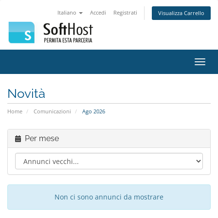
Italiano
Accedi
Registrati
Visualizza Carrello
Attiv
Navi
Novità
Home
Comunicazioni
Ago 2026
Per mese
Non ci sono annunci da mostrare